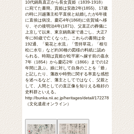
10代鍋島直正から長女貢姫（1839-1918）
に宛てた書簡。貢姫は安政2年(1855)、17歳
の時に川越藩主松平直侯と結婚したが6年後
に直侯は病没。慶応4年(1868)に佐賀城へ移
り、その後明治4年(1871)、父直正の葬儀に
上京して以来、東京鍋島家で過ごし、大正7
年に80歳で亡くなった。これらの書簡は全
192通、「菊花と水流」「雪持草花」「根引
松に水引」など約30種の図様の料紙に認め
られる。時期は貢姫が松平家へ嫁す前の嘉永
7年（1854）から慶応2年（1866）までの12
年間に及ぶ。娘に対して自身のことを「爺」
と記したり、藩政や時勢に関する率直な感想
を述べるなど、藩主としてではなく、父親と
して、人間としての直正像を知りえる格好の
史料群といえる。
http://bunka.nii.ac.jp/heritages/detail/172278
（文化遺産オンライン）