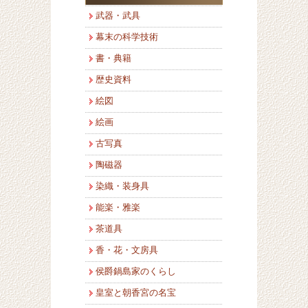
武器・武具
幕末の科学技術
書・典籍
歴史資料
絵図
絵画
古写真
陶磁器
染織・装身具
能楽・雅楽
茶道具
香・花・文房具
侯爵鍋島家のくらし
皇室と朝香宮の名宝