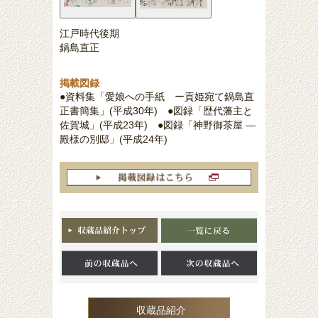
江戸時代後期
鍋島直正
掲載図録
●資料集「愛娘への手紙 ー貢姫宛て鍋島直
正書簡集」(平成30年) ●図録「歴代藩主と
佐賀城」(平成23年) ●図録「神野御茶屋 ―
殿様の別邸」(平成24年)
収蔵品紹介