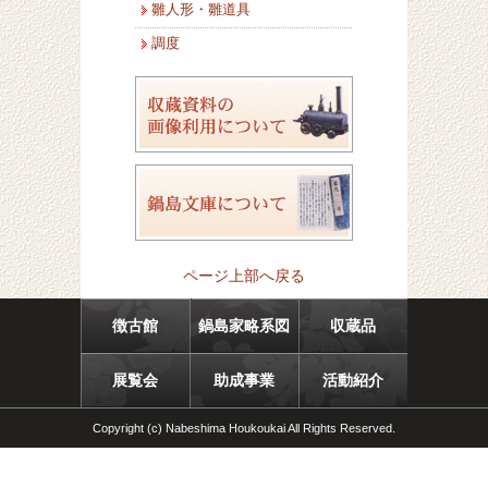
雛人形・雛道具
調度
ページ上部へ戻る
徴古館
鍋島家略系図
収蔵品
展覧会
助成事業
活動紹介
Copyright (c) Nabeshima Houkoukai All Rights Reserved.