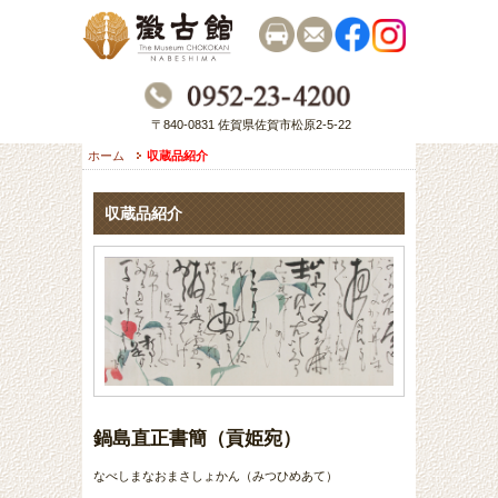
〒840-0831 佐賀県佐賀市松原2-5-22
ホーム
収蔵品紹介
収蔵品紹介
鍋島直正書簡（貢姫宛）
なべしまなおまさしょかん（みつひめあて）