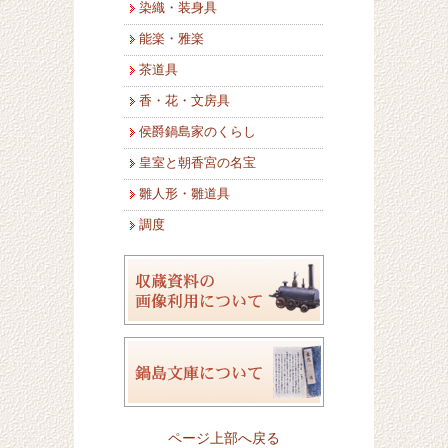
染織・装身具
能楽・雅楽
茶道具
香・花・文房具
侯爵鍋島家のくらし
皇室と朝香宮の名宝
雛人形・雛道具
調度
ページ上部へ戻る