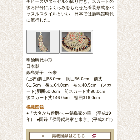
杢ビーズやタッセルの飾り付き。スカートの
後ろ部分にふくらみをもたせた着装形式をバ
ッスルスタイルといい、日本では鹿鳴館時代
に流行した。
明治時代中期
日本製
鍋島栄子 伝来
(上衣)胸囲88.0cm 胴囲56.0cm 前丈
61.5cm 後丈64.0cm 袖丈40.5cm (スカ
ート)胴囲60.0cm 前スカート丈98.0cm
後スカート丈146.0cm 裾囲316.0cm
掲載図録
●「大名から侯爵へ ―鍋島家の華」(平成19
年) ●図録「侯爵鍋島家と東京」(平成28年)