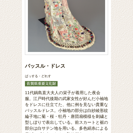
バッスル・ドレス
ばっする・どれす
11代鍋島直大夫人の栄子が着用した夜会
服。江戸時代後期の武家女性が好んだ小袖地
をドレスに仕立てた、他に例を見ない貴重な
バッスルドレス。小袖地の部分は白紗綾形紋
綸子地に菊・桜・牡丹・唐団扇模様を刺繍と
型しぼりで表出している。前スカートと裾の
部分は白サテン地を用いる。多色絹糸による