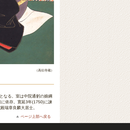
（高伝寺蔵）
藩主となる。室は中院通躬の娘綱
に依存。寛延3年(1750)に諫
院殿瑞章良麟大居士。
ページ上部へ戻る