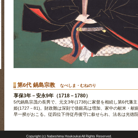
第6代 鍋島宗教
なべしま・むねのり
享保3年
－
安永9
年（
1718－1780）
5代鍋島宗茂の長男で、元文3年(1738)に家督を相続し第6代
姫(1727－81)。財政難は深刻で借銀高は増加、家中の献米・献銀
早一揆がおこる。従四位下侍従丹後守に叙せられ、法名は光徳
Copyright (c) Nabeshima Houkoukai All Rights Reserved.