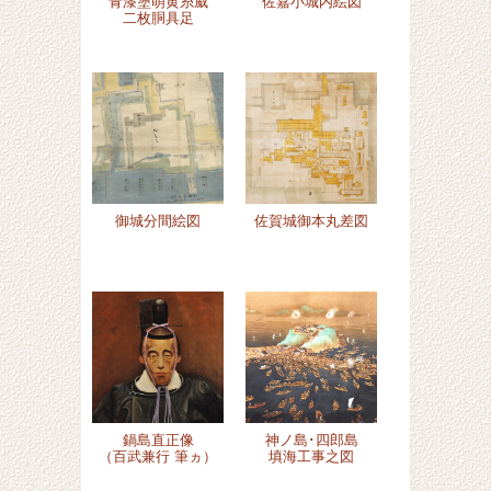
青漆塗萌黄糸威
佐嘉小城内絵図
二枚胴具足
御城分間絵図
佐賀城御本丸差図
鍋島直正像
神ノ島･四郎島
（百武兼行 筆ヵ）
填海工事之図