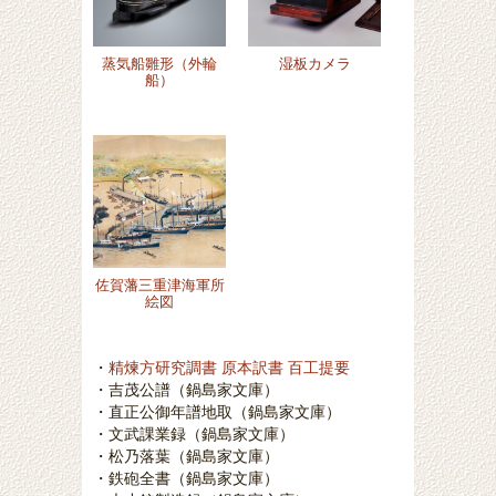
湿板カメラ
蒸気船雛形（外輪
船）
佐賀藩三重津海軍所
絵図
・
精煉方研究調書 原本訳書 百工提要
・吉茂公譜（鍋島家文庫）
・直正公御年譜地取（鍋島家文庫）
・文武課業録（鍋島家文庫）
・松乃落葉（鍋島家文庫）
・鉄砲全書（鍋島家文庫）