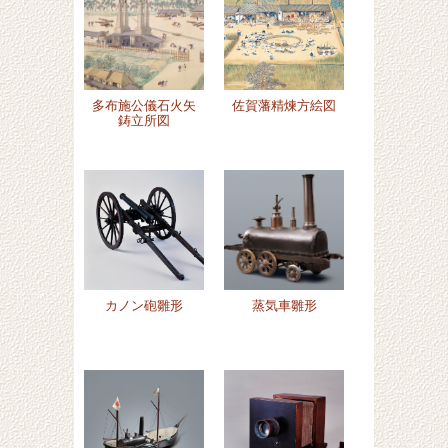
佐賀藩精煉方絵図
多布施公儀石火矢
鋳立所図
カノン砲雛形
蒸気車雛形