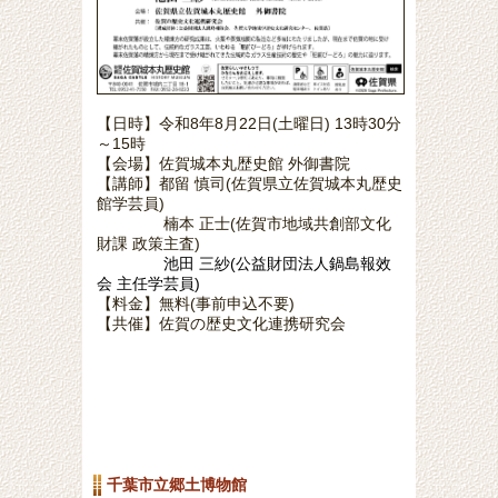
【日時】令和8年8月22日(土曜日) 13時30分
～15時
【会場】佐賀城本丸歴史館 外御書院
【講師】都留 慎司(佐賀県立佐賀城本丸歴史
館学芸員)
楠本 正士(佐賀市地域共創部文化
財課 政策主査)
池田 三紗(公益財団法人鍋島報效
会 主任学芸員)
【料金】無料(事前申込不要)
【共催】佐賀の歴史文化連携研究会
千葉市立郷土博物館