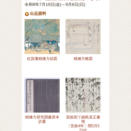
令和8年7月10日(金)～9月6日(日)
出品資料
佐賀藩精煉方絵図
精煉方略図
精煉方研究調書原本
貢姫宛て鍋島直正書
訳書
簡
〔安政4年〕閏5月5
日付