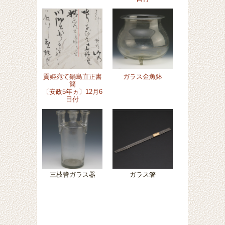
貢姫宛て鍋島直正書
ガラス金魚鉢
簡
〔安政5年ヵ〕12月6
日付
三枝管ガラス器
ガラス箸