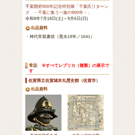
千
葉開府900年記念特別展「千葉氏リターン
ズ －千葉に集う一族の900年－」
令和8年7月18日(土)～9月6日(日)
出品資料
・神代常親書状（寛永18年／1641）
常設
※すべてレプリカ（複製）の展示で
す
佐賀県立佐賀城本丸歴史館（佐賀市）
出品資料