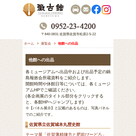
〒840-0831 佐賀県佐賀市松原2-5-22
ホーム
展覧会
他館への出品
他館への出品
各ミュージアムへ出品中および出品予定の鍋
島報效会所蔵資料をご紹介します。
開館時間や休館日等については、各ミュージ
アムHPでご確認ください。
(各企画展のタイトル部分をクリックする
と、各館HPへジャンプします)
※【パネル展示】と記載のあるものは、写真パネル
でのご紹介です。
佐賀県立佐賀城本丸歴史館
テーマ展「佐賀藩精煉方と肥前びーどろ」