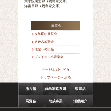
・大小銃製造録（鍋島家文庫）
・洋書目録（鍋島家文庫）
展覧会
今年度の展覧会
過去の展覧会
他館への出品
プレイエル小音楽会
ページ上部へ戻る
トップページへ戻る
徴古館
鍋島家略系図
収蔵品
展覧会
助成事業
活動紹介