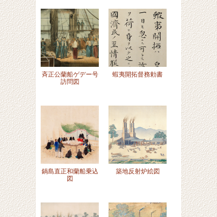
蝦夷開拓督務勅書
斉正公蘭船ゲデー号
訪問図
鍋島直正和蘭船乗込
築地反射炉絵図
図