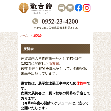
〒840-0831 佐賀県佐賀市松原2-5-22
ホーム
展覧会
展覧会
佐賀県内の博物館第一号として昭和2年
(1927)に開館した
徴古館
。
98年を経た建物を展示室として、鍋島家伝
来品を出品しています。
徴古館は、
展示室改装工事中のため
休館中
で
す。
次回の展覧会は、夏～秋頃の開幕を予定して
おります。
（令和8年度の開館スケジュールは、追って
公開いたします）