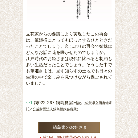
立花家からの要請により実現したこの再会
は、筆姫様にとってもほっとするひとときだ
ったことでしょう。久しぶりの再会で姉妹は
どんなお話に花を咲かせたのでしょうか。
江戸時代のお姫さまは現代に比べると制約も
多い生活だったことでしょう。そうした中で
も筆姫さまは、見ず知らずの土地でも日々の
生活の中で楽しみを見つけながら過ごされて
いました。
※1
鍋022-267 鍋島夏雲日記
（佐賀県立図書館寄
託／公益財団法人鍋島報效会所蔵）
鍋島家のお姫さま
第1回 初代勝茂公のお姫さま