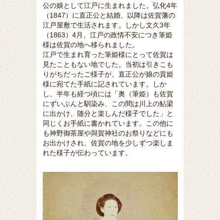
公の娘として江戸に生まれました。弘化4年
（1847）に直正公と結婚、以降は佐賀藩の
江戸屋敷で生活されます。しかし文久3年
（1863）4月、江戸の政情不安につき筆姫
様は佐賀の地へ移られました。
江戸で生まれ育った筆姫様にとって佐賀は
見たこともない地でした。当初は引きこも
りがちだったご様子が、直正公が娘の貢姫
様に宛てた手紙に記されています。しか
し、半年も経つ頃には「奥（筆姫）も佐賀
にずいぶんと馴染み、この間は川上の鮎梁
に出かけ、随分と楽しんだ様子でした」と
同じくお手紙に書かれています。この他に
も神野御茶屋や與賀神社のお祭りなどにも
お出かけされ、佐賀の地を少しずつ楽しま
れた様子が伝わっています。