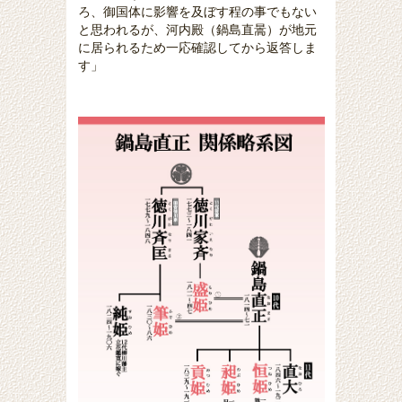
ろ、御国体に影響を及ぼす程の事でもない
と思われるが、河内殿（鍋島直暠）が地元
に居られるため一応確認してから返答しま
す」