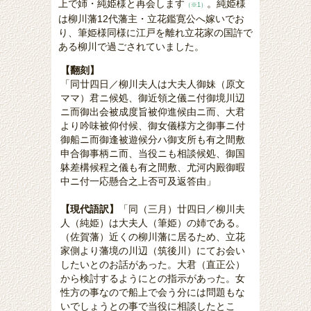
上で姉・純姫様と再会します
。純姫様
（※1）
は柳川藩12代藩主・立花鑑寛公へ嫁いでお
り、筆姫様同様に江戸を離れ立花家の国許で
ある柳川で過ごされていました。
【翻刻】
「同廿四日／柳川夫人は大夫人御妹（原文
ママ）君ニ候処、御近領之儀ニ付御境川辺
ニ而御出会被成度旨被仰進候由ニ而、大君
より吟味被仰付候、御女儀様方之御事ニ付
御船ニ而御逢被遊候分ハ御支所も有之間敷
申合御事柄ニ而、当役ニも相談候処、御国
躰差構候程之儀も有之間敷、尤河内殿御暇
中ニ付一応懸合之上否可及返答由」
【現代語訳】
「同（三月）廿四日／柳川夫
人（純姫）は大夫人（筆姫）の姉である。
（佐賀藩）近くの柳川藩に居るため、立花
家側より藩境の川辺（筑後川）にてお会い
したいとのお話があった。大君（直正公）
から検討するようにとの指示があった。女
性方の事なので船上で会う分には問題もな
いでしょうとの事で当役に相談したとこ