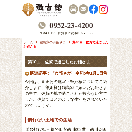
〒840-0831 佐賀県佐賀市松原2-5-22
ホーム
鍋島家のお姫さま
第10回 佐賀で過ごした
お姫さま
第10回 佐賀で過ごしたお姫さま
関連記事：「市報さが」令和5年1月1日号
今回は、直正公の継室・筆姫様についてご紹
介します。筆姫様は鍋島家に嫁いだお姫さま
の中で、佐賀の地で過ごされた数少ない方で
した。佐賀ではどのような生活をされていた
のでしょうか。
慣れない土地での生活
筆姫様は御三卿の田安徳川家3世・徳川斉匡