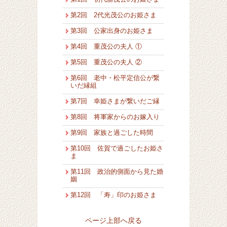
第2回 2代光茂公のお姫さま
第3回 公家出身のお姫さま
第4回 重茂公の夫人 ①
第5回 重茂公の夫人 ②
第6回 老中・松平定信公が繋
いだ縁組
第7回 幸姫さまが繋いだご縁
第8回 将軍家からのお嫁入り
第9回 家族と過ごした時間
第10回 佐賀で過ごしたお姫さ
ま
第11回 政治的側面から見た婚
姻
第12回 「寿」印のお姫さま
ページ上部へ戻る