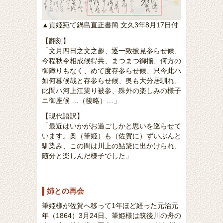
▲貢姫宛て鍋島直正書簡 文久3年8月17日付
【翻刻】
「文月四日之文之趣、逐一致披見参らせ候、
今程秋令相成候得共、まつまつ御揃、何方の
御障りもなく、めて度存参らせ候、只今此ハ
如何暮候哉と存参らせ候、奥も大分居馴れ、
此間ハ河上江簗り被参、殊外の楽しみの様子
ニ御座候 …（後略）…」
【現代語訳】
「最近はいかがお過ごしかと思いを巡らせて
います。奥（筆姫）も（佐賀に）ずいぶんと
馴染み、この間は川上の鮎簗に出かけられ、
随分と楽しんだ様子でした」
姉との再会
筆姫様が佐賀へ移って1年ほど経った元治元
年（1864）3月24日、筆姫様は筑後川の舟の